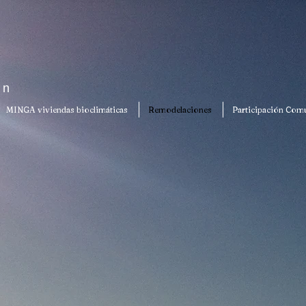
en
MINGA viviendas bioclimáticas
Remodelaciones
Participación Comu